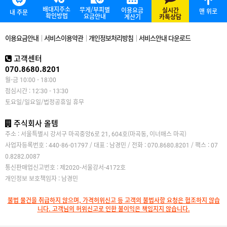
배대지주소
무게/부피별
이용요금
실시간
맨 위로
내 주문
확인방법
요금안내
계산기
카톡상담
이용요금안내
서비스이용약관
개인정보처리방침
서비스안내 다운로드
고객센터
070.8680.8201
월-금 10:00 - 18:00
점심시간 : 12:30 - 13:30
토요일/일요일/법정공휴일 휴무
주식회사 올템
주소 : 서울특별시 강서구 마곡중앙6로 21, 604호(마곡동, 이너매스 마곡)
사업자등록번호 : 440-86-01797 / 대표 : 남경민 / 전화 : 070.8680.8201 / 팩스 : 07
0.8282.0087
통신판매업신고번호 : 제2020-서울강서-4172호
개인정보 보호책임자 : 남경민
불법 물건을 취급하지 않으며, 가격허위신고 등 고객의 불법사항 요청은 협조하지 않습
니다. 고객님의 허위신고로 인한 불이익은 책임지지 않습니다.