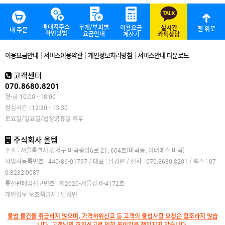
배대지주소
무게/부피별
이용요금
실시간
맨 위로
내 주문
확인방법
요금안내
계산기
카톡상담
이용요금안내
서비스이용약관
개인정보처리방침
서비스안내 다운로드
고객센터
070.8680.8201
월-금 10:00 - 18:00
점심시간 : 12:30 - 13:30
토요일/일요일/법정공휴일 휴무
주식회사 올템
주소 : 서울특별시 강서구 마곡중앙6로 21, 604호(마곡동, 이너매스 마곡)
사업자등록번호 : 440-86-01797 / 대표 : 남경민 / 전화 : 070.8680.8201 / 팩스 : 07
0.8282.0087
통신판매업신고번호 : 제2020-서울강서-4172호
개인정보 보호책임자 : 남경민
불법 물건을 취급하지 않으며, 가격허위신고 등 고객의 불법사항 요청은 협조하지 않습
니다. 고객님의 허위신고로 인한 불이익은 책임지지 않습니다.