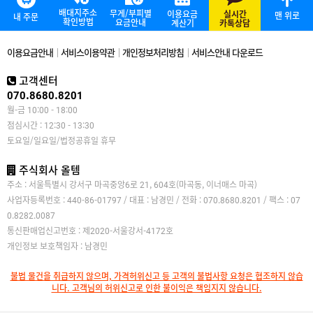
배대지주소
무게/부피별
이용요금
실시간
맨 위로
내 주문
확인방법
요금안내
계산기
카톡상담
이용요금안내
서비스이용약관
개인정보처리방침
서비스안내 다운로드
고객센터
070.8680.8201
월-금 10:00 - 18:00
점심시간 : 12:30 - 13:30
토요일/일요일/법정공휴일 휴무
주식회사 올템
주소 : 서울특별시 강서구 마곡중앙6로 21, 604호(마곡동, 이너매스 마곡)
사업자등록번호 : 440-86-01797 / 대표 : 남경민 / 전화 : 070.8680.8201 / 팩스 : 07
0.8282.0087
통신판매업신고번호 : 제2020-서울강서-4172호
개인정보 보호책임자 : 남경민
불법 물건을 취급하지 않으며, 가격허위신고 등 고객의 불법사항 요청은 협조하지 않습
니다. 고객님의 허위신고로 인한 불이익은 책임지지 않습니다.