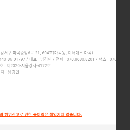
 강서구 마곡중앙6로 21, 604호(마곡동, 이너매스 마곡)
-86-01797 / 대표 : 남경민 / 전화 : 070.8680.8201 / 팩스 : 070.8282.
: 제2020-서울강서-4172호
자 : 남경민
님의 허위신고로 인한 불이익은 책임지지 않습니다.