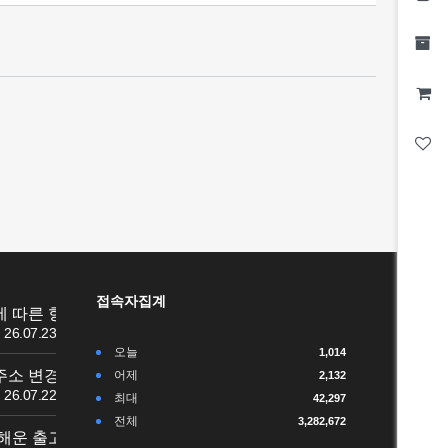
접속자집계
에 따른 항공 통관 지연 …
26.07.23
오늘
1,014
주소 변경 ※
어제
2,132
26.07.22
최대
42,297
전체
3,282,672
해운 출고 지연 안내 ▣