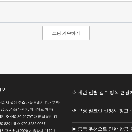
쇼핑 계속하기
정보
☆ 세관 선별 검수 방식 변경
식회사 올템
주소
서울특별시 강서구 마
21, 604호(마곡동, 이너매스 마곡)
※ 쿠팡 밀크런 신청시 창고 
록번호
440-86-01797
대표
남경민
전
80.8201
팩스
070.8282.0087
▣ 중국 우천으로 인한 항공, 
업신고번호
제2020-서울강서-4172호