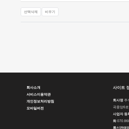
선택삭제
비우기
사이트 
회사소개
서비스이용약관
회사명
주
개인정보처리방침
곡중앙6로 
모바일버전
사업자 등
화
070.86
통신판매