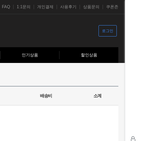
FAQ
1:1문의
개인결제
사용후기
상품문의
쿠폰존
로그인
인기상품
할인상품
배송비
소계