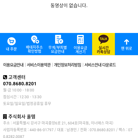
동영상이 없습니다.
배대지주소
무게/부피별
이용요금
실시간
맨 위로
내 주문
확인방법
요금안내
계산기
카톡상담
이용요금안내
서비스이용약관
개인정보처리방침
서비스안내 다운로드
고객센터
070.8680.8201
월-금 10:00 - 18:00
점심시간 : 12:30 - 13:30
토요일/일요일/법정공휴일 휴무
주식회사 올템
주소 : 서울특별시 강서구 마곡중앙6로 21, 604호(마곡동, 이너매스 마곡)
사업자등록번호 : 440-86-01797 / 대표 : 남경민 / 전화 : 070.8680.8201 / 팩스 : 07
0.8282.0087