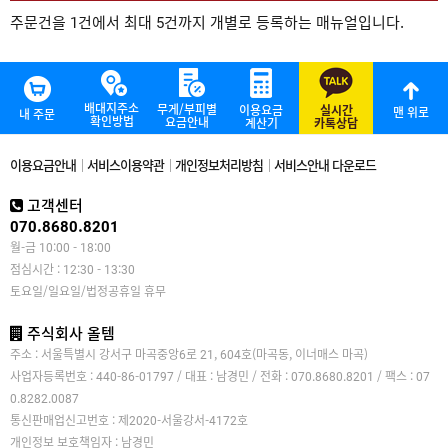
주문건을 1건에서 최대 5건까지 개별로 등록하는 매뉴얼입니다.
배대지주소
무게/부피별
이용요금
실시간
맨 위로
내 주문
확인방법
요금안내
계산기
카톡상담
이용요금안내
서비스이용약관
개인정보처리방침
서비스안내 다운로드
고객센터
070.8680.8201
월-금 10:00 - 18:00
점심시간 : 12:30 - 13:30
토요일/일요일/법정공휴일 휴무
주식회사 올템
주소 : 서울특별시 강서구 마곡중앙6로 21, 604호(마곡동, 이너매스 마곡)
사업자등록번호 : 440-86-01797 / 대표 : 남경민 / 전화 : 070.8680.8201 / 팩스 : 07
0.8282.0087
통신판매업신고번호 : 제2020-서울강서-4172호
개인정보 보호책임자 : 남경민