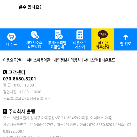
낼수 있나요?
배대지주소
무게/부피별
이용요금
실시간
맨 위로
내 주문
확인방법
요금안내
계산기
카톡상담
이용요금안내
서비스이용약관
개인정보처리방침
서비스안내 다운로드
고객센터
070.8680.8201
월-금 10:00 - 18:00
점심시간 : 12:30 - 13:30
토요일/일요일/법정공휴일 휴무
주식회사 올템
주소 : 서울특별시 강서구 마곡중앙6로 21, 604호(마곡동, 이너매스 마곡)
사업자등록번호 : 440-86-01797 / 대표 : 남경민 / 전화 : 070.8680.8201 / 팩스 : 07
0.8282.0087